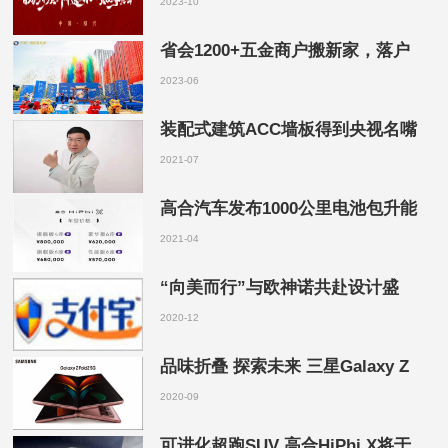
2023-10
省会1200+五金商户搬新家，落户
2023-06
装配式建筑ACC墙板得到央视名嘴
2021-07
高合汽车发布1000公里电池包升能
2021-04
“向美而行”与欧神诺共赴设计盛
2020-12
品味折叠 探索未来 三星Galaxy Z
2020-09
可进化超跑SUV 高合HiPhi X将于