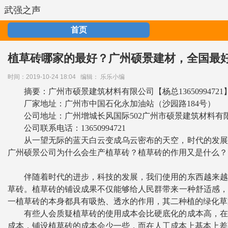
武强之声
首页
植草砖哪家的最好？广州硕景建材，全国最
时间：2019-10-24 18:04
编辑： 乐乐小编
摘要：广州市硕景建筑材料有限公司【杨总13650994
厂家地址：广州市中国石化永加油站（沙园路184号）
公司地址：广州增城长风国际502广州市硕景建筑材料有
公司联系电话：13650994721
从一望无际的蓝天白云变成乌云密布的天空，时代的发展
广州硕景公司为什么会生产植草砖？植草砖的作用又是什么？
伴随着时代的进步，科技的发展，我们使用的东西越来越
草砖。植草砖的铺设成果不仅能够给人民群带来一种舒适感，
一植草砖的本身都具有吸热、透水的作用，其二种植的绿化草
有些人会质疑植草砖的使用成本会比硬底化的成本高，在
成本，铺设植草砖的成本会少一些，而在人工成本上基本上差